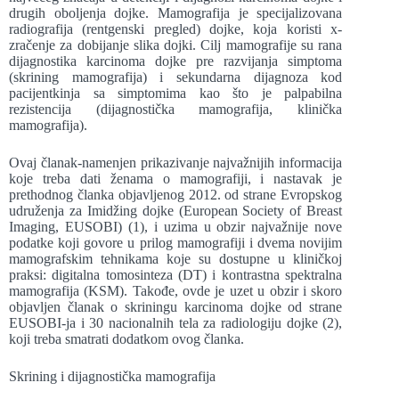
drugih oboljenja dojke. Mamografija je specijalizovana
radiografija (rentgenski pregled) dojke, koja koristi x-
zračenje za dobijanje slika dojki. Cilj mamografije su rana
dijagnostika karcinoma dojke pre razvijanja simptoma
(skrining mamografija) i sekundarna dijagnoza kod
pacijentkinja sa simptomima kao što je palpabilna
rezistencija (dijagnostička mamografija, klinička
mamografija).
Ovaj članak-namenjen prikazivanje najvažnijih informacija
koje treba dati ženama o mamografiji, i nastavak je
prethodnog članka objavljenog 2012. od strane Evropskog
udruženja za Imidžing dojke (European Society of Breast
Imaging, EUSOBI) (1), i uzima u obzir najvažnije nove
podatke koji govore u prilog mamografiji i dvema novijim
mamografskim tehnikama koje su dostupne u kliničkoj
praksi: digitalna tomosinteza (DT) i kontrastna spektralna
mamografija (KSM). Takođe, ovde je uzet u obzir i skoro
objavljen članak o skriningu karcinoma dojke od strane
EUSOBI-ja i 30 nacionalnih tela za radiologiju dojke (2),
koji treba smatrati dodatkom ovog članka.
Skrining i dijagnostička mamografija