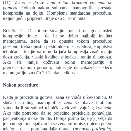
(11).
Važno je da se žena u tom kratkom vremenu ne
pomera
. Odmah nakon snimanja mamografije, prestaje
kompresija na dojku. Kompletna standardna procedura,
uključujući i pripremu, traje oko 5-10 minuta.
Beleška C. Da bi se smanjio bol ili nelagoda usled
kompresije dojke i da bi se dobio najbolji kvalitet
mamograma, treba da se opustite tokom procedure;
posebno, treba opustiti pektoralne mišiće. Slušajte uputstva
tehničara i imajte na umu da jača kompresija znači manju
dozu zračenja, visoki kvalitet snimaka i raniju dijagnozu.
Ako ste ranije doživelu bolnu mamografiju u
premenstrualnom periodu, pokušajte da zakažete sledeću
mamografiju između 7 i 12 dana ciklusa.
Nakon procedure
Kada je procedura gotova, žena se vraća u čekaonicu. U
slučaju skrining mamografije, žena se obavesti obično
samo da li su snimci tehnički zadovoljavajućeg kvaliteta.
Ako nije potrebno da se pojedine projekcije ponavljaju,
pacijentkinja može da ide. Dobija pismo koje joj javlja da
je mamogram negativan ili se žena informiše, obično putem
telefona, da je potrebna dalja obrada (
ponovno pozivanje
).