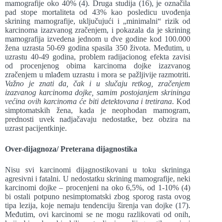
mamografije oko 40% (4). Druga studija (16), je označila
pad stope mortaliteta od 43% kao posledicu uvođenja
skrining mamografije, uključujući i „minimalni“ rizik od
karcinoma izazvanog zračenjem, i pokazala da je skrining
mamografija izvedena jednom u dve godine kod 100.000
žena uzrasta 50-69 godina spasila 350 života. Međutim, u
uzrastu 40-49 godina, problem radijacionog efekta zavisi
od procenjenog obima karcinoma dojke izazvanog
zračenjem u mlađem uzrastu i mora se pažljivije razmotriti.
Važno je znati da, čak i u slučaju retkog, zračenjem
izazvanog karcinoma dojke, samim postojanjem skrininga
većina ovih karcinoma će biti detektovana i tretirana
. Kod
simptomatskih žena, kada je neophodan mamogram,
prednosti uvek nadjačavaju nedostatke, bez obzira na
uzrast pacijentkinje.
Over-dijagnoza/ Preterana dijagnostika
Nisu svi karcinomi dijagnostikovani u toku skrininga
agresivni i fatalni. U nedostatku skrining mamografije, neki
karcinomi dojke – procenjeni na oko 6,5%, od 1-10% (4)
bi ostali potpuno nesimptomatski zbog sporog rasta ovog
tipa lezija, koje nemaju tendenciju širenja van dojke (17).
Međutim, ovi karcinomi se ne mogu razlikovati od onih,