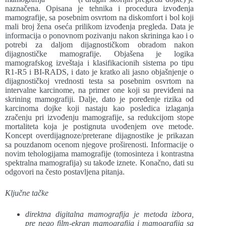
naznačena. Opisana je tehnika i procedura izvođenja
mamografije, sa posebnim osvrtom na diskomfort i bol koji
mali broj žena oseća prilikom izvođenja pregleda. Data je
informacija o ponovnom pozivanju nakon skrininga kao i o
potrebi za daljom dijagnostičkom obradom nakon
dijagnostičke mamografije. Objašena je logika
mamografskog izveštaja i klasifikacionih sistema po tipu
R1-R5 i BI-RADS, i dato je kratko ali jasno objašnjenje o
dijagnostičkoj vrednosti testa sa posebnim osvrtom na
intervalne karcinome, na primer one koji su previđeni na
skrining mamografiji. Dalje, dato je poređenje rizika od
karcinoma dojke koji nastaju kao posledica izlaganja
zračenju pri izvođenju mamografije, sa redukcijom stope
mortaliteta koja je postignuta uvođenjem ove metode.
Koncept overdijagnoze/preterane dijagnostike je prikazan
sa pouzdanom ocenom njegove proširenosti. Informacije o
novim tehologijama mamografije (tomosinteza i kontrastna
spektralna mamografija) su takođe iznete. Konačno, dati su
odgovori na često postavljena pitanja.
Ključne tačke
direktna digitalna mamografija je metoda izbora,
pre nego film-ekran mamografija i mamografija sa