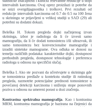
statističke značajnosti i klinički relevantne redukcije u stopi
intervalnih karcinoma. Ovaj oprez proizilazi iz potrebe da
se snizi overgdijagnostika i troškovi. Prvi rezultati od
redukcije intervalnih karcinoma od 0.7 do 0.5 na 100 žena
u skriningu se prijavljeni u velikoj studiji u SAD (29) ali
potrebni su dodatni dokazi.
Beleška H. Tokom pregleda dojki načinjenog izvan
skrininga, izbor je radiologa da li će izvesti samo
mamografiju, da li će dodati tomosintezu i/ili ultrazvuk, ili
samo tomosintezu bez konvencionalne mamografije i
izraditi sintetske mamograme. Ova odluka se donosi na
temelju različitih podataka: karakteristike dojki, dostupnost
prethodnih pregleda, dostupnost tehnologije i preferenca
radiologa u odnosu na specifični slučaj.
Beleška I. Ako ste pozvani da učestvujete u skriningu gde
se tomosinteza predlaže u kontekstu studije ili rutinskog
pregleda, razmotrite potencijalne prednosti tomosinteze u
povećanoj detekciji karcinoma i sniženju stope ponovnih
poziva u odnosu na umereni porast u dozi zračenja.
Kontrastna spektralna mamografija
. Kao i kontrastna
MRM, kontrastna mamografija je bazirana na činjenici da