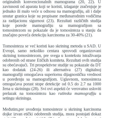
originalnih konvencionalnih mamograma (20, 22). U
zavisnosti od aparata koji se koristi, izlaganje zračenjuje je
jednako ili malo veće u odnosu na mamografiju, ali i dalje
unutar granica koje su propisane međunarodnim vodičima
za radijacionu sigurnost (23). Rezultati različitih studija
koje porede mamografiju sa mamografijom sa
tomosintezom su pokazale da je tomosinteza u stanju da
značajno poveća detekciju karcinoma za 30-40% (21).
Tomosinteza se već koristi kao skrining metoda u SAD. U
Evropi, samo nekoliko centara sprovodi organizovani
skrining tomosintezom, pre svega u kontekstu istraživanja
odobrenih od strane Etičkih komiteta. Rezultati ovih studija
su obećavajući. Tri prospektivne studije su pokazale da DT
kao dodatak (24-26) ili alternativa (27) digitalnoj
mamografiji omogućava superiornu dijagnostičku vrednost
u poređenju sa mamografijom. Uglavnom, tomosinteza
omogućava porast stope detekcije od 0.5 do 2.7 na 1000
žena u skriningu (28). Svi ovi aspekti će verovatno usloviti
prelazak na tomosintezu kao
rutinsku mamografiju
u
setingu skrininga.
Međutim,pre uvođenja tomosinteze u skrining karcinoma
dojke izvan etički odobrenih studija, mora postojati dokaz