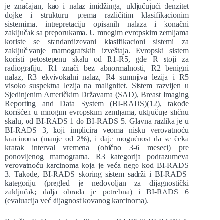
je značajan, kao i nalaz imidžinga, uključujući denzitet
dojke i strukturu prema različitim klasifikacionim
sistemima, intrepretaciju opisanih nalaza i konačni
zaključak sa preporukama. U mnogim evropskim zemljama
koriste se standardizovani klasifikacioni sistemi za
zaključivanje mamografskih izveštaja. Evropski sistem
koristi petostepenu skalu od R1-R5, gde R stoji za
radiografiju. R1 znači bez abnormalnosti, R2 benigni
nalaz, R3 ekvivokalni nalaz, R4 sumnjiva lezija i R5
visoko suspektna lezija na malignitet. Sistem razvijen u
Sjedinjenim Američkim Državama (SAD), Breast Imaging
Reporting and Data System (BI-RADS)(12), takođe
korišćen u mnogim evropskim zemljama, uključuje sličnu
skalu, od BI-RADS 1 do BI-RADS 5. Glavna razlika je u
BI-RADS 3, koji implicira veoma nisku verovatnoću
kracinoma (manje od 2%), i daje mogućnost da se čeka
kratak interval vremena (obično 3-6 meseci) pre
ponovljenog mamograma. R3 kategorija podrazumeva
verovatnoću karcinoma koja je veća nego kod BI-RADS
3. Takođe, BI-RADS skoring sistem sadrži i BI-RADS
kategoriju (pregled je nedovoljan za dijagnostički
zaključak; dalja obrada je potrebna) i BI-RADS 6
(evaluacija već dijagnostikovanog karcinoma).