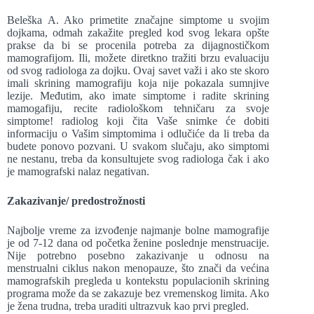
Beleška A. Ako primetite značajne simptome u svojim
dojkama, odmah zakažite pregled kod svog lekara opšte
prakse da bi se procenila potreba za dijagnostičkom
mamografijom. Ili, možete diretkno tražiti brzu evaluaciju
od svog radiologa za dojku. Ovaj savet važi i ako ste skoro
imali skrining mamografiju koja nije pokazala sumnjive
lezije. Međutim, ako imate simptome i radite skrining
mamogafiju, recite radiološkom tehničaru za svoje
simptome! radiolog koji čita Vaše snimke će dobiti
informaciju o Vašim simptomima i odlučiće da li treba da
budete ponovo pozvani. U svakom slučaju, ako simptomi
ne nestanu, treba da konsultujete svog radiologa čak i ako
je mamografski nalaz negativan.
Zakazivanje/ predostrožnosti
Najbolje vreme za izvođenje najmanje bolne mamografije
je od 7-12 dana od početka ženine poslednje menstruacije.
Nije potrebno posebno zakazivanje u odnosu na
menstrualni ciklus nakon menopauze, što znači da većina
mamografskih pregleda u kontekstu populacionih skrining
programa može da se zakazuje bez vremenskog limita. Ako
je žena trudna, treba uraditi ultrazvuk kao prvi pregled.