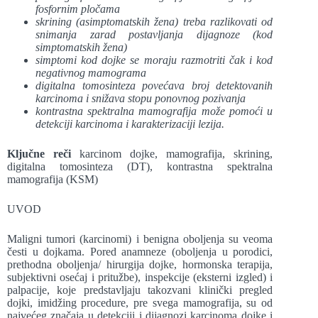
fosfornim pločama
skrining (asimptomatskih žena) treba razlikovati od
snimanja zarad postavljanja dijagnoze (kod
simptomatskih žena)
simptomi kod dojke se moraju razmotriti čak i kod
negativnog mamograma
digitalna tomosinteza povećava broj detektovanih
karcinoma i snižava stopu ponovnog pozivanja
kontrastna spektralna mamografija može pomoći u
detekciji karcinoma i karakterizaciji lezija.
Ključne reči
karcinom dojke, mamografija, skrining,
digitalna tomosinteza (DT), kontrastna spektralna
mamografija (KSM)
UVOD
Maligni tumori (karcinomi) i benigna oboljenja su veoma
česti u dojkama. Pored anamneze (oboljenja u porodici,
prethodna oboljenja/ hirurgija dojke, hormonska terapija,
subjektivni osećaj i pritužbe), inspekcije (eksterni izgled) i
palpacije, koje predstavljaju takozvani klinički pregled
dojki, imidžing procedure, pre svega mamografija, su od
najvećeg značaja u detekciji i dijagnozi karcinoma dojke i