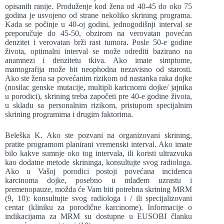
opisanih ranije. Produženje kod žena od 40-45 do oko 75
godina je usvojeno od strane nekoliko skrining programa.
Kada se počinje u 40-oj godini, jednogodišnji interval se
preporučuje do 45-50, obzirom na verovatan povećan
denzitet i verovatan brži rast tumora. Posle 50-e godine
života, optimalni interval se može odrediti bazirano na
anamnezi i denzitetu tkiva. Ako imate simptome,
mamografija može bit neophodna nezavisno od starosti.
Ako ste žena sa povećanim rizikom od nastanka raka dojke
(nosilac genske mutacije, multipli karicnomi dojke/ jajnika
u porodici), skrining treba započeti pre 40-e godine života,
u skladu sa personalnim rizikom, pristupom specijalnim
skrining programima i drugim faktorima.
Beleška K. Ako ste pozvani na organizovani skrining,
pratite programom planirani vremenski interval. Ako imate
bilo kakve sumnje oko tog intervala, ili koristi ultrazvuka
kao dodatne metode skrininga, konsultujte svog radiologa.
Ako u Vašoj porodici postoji povećana incidenca
karcinoma dojke, posebno u mlađem uzrastu i
premenopauze, možda će Vam biti potrebna skrining MRM
(9, 10): konsultujte svog radiologa i / ili specijalizovani
centar (kliniku za porodične karcinome). Informacije o
indikacijama za MRM su dostupne u EUSOBI članku