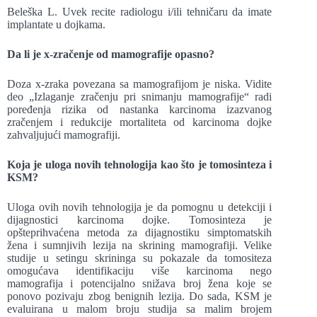
Beleška L. Uvek recite radiologu i/ili tehničaru da imate
implantate u dojkama.
Da li je x-zračenje od mamografije opasno?
Doza x-zraka povezana sa mamografijom je niska. Vidite
deo „Izlaganje zračenju pri snimanju mamografije“ radi
poređenja rizika od nastanka karcinoma izazvanog
zračenjem i redukcije mortaliteta od karcinoma dojke
zahvaljujući mamografiji.
Koja je uloga novih tehnologija kao što je tomosinteza i
KSM?
Uloga ovih novih tehnologija je da pomognu u detekciji i
dijagnostici karcinoma dojke. Tomosinteza je
opšteprihvaćena metoda za dijagnostiku simptomatskih
žena i sumnjivih lezija na skrining mamografiji. Velike
studije u setingu skrininga su pokazale da tomositeza
omogućava identifikaciju više karcinoma nego
mamografija i potencijalno snižava broj žena koje se
ponovo pozivaju zbog benignih lezija. Do sada, KSM je
evaluirana u malom broju studija sa malim brojem