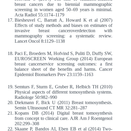
breast cancers due to biennial mammographic
screening in women aged 50–69 years is minimal.
Acta Radiol 55:1174–1179
Biesheuvel C, Barratt A, Howard K et al (2007)
Effects of study methods and biases on estimates of
invasive breast canceroverdetection with
mammography screening: a systematic review.
Lancet Oncol 8:1129–1138
Paci E, Broeders M, Hofvind S, Puliti D, Duffy SW,
EUROSCREEN Working Group (2014) European
breast cancerservice screening outcomes: a first
balance sheet of the benefits and harms. Cancer
Epidemiol Biomarkers Prev 23:1159–1163
Semturs F, Sturm E, Gruber R, Helbich TH (2010)
Physical aspects of different tomosynthesis systems.
Radiologe 50:982–990
Diekmann F, Bick U (2011) Breast tomosynthesis.
Semin Ultrasound CT MR 32:281–287
Kopans DB (2014) Digital breast tomosynthesis
from concept to clinical care. AJR Am J Roentgenol
202:299–308
Skaane P, Bandos AI, Eben EB et al (2014) Two-