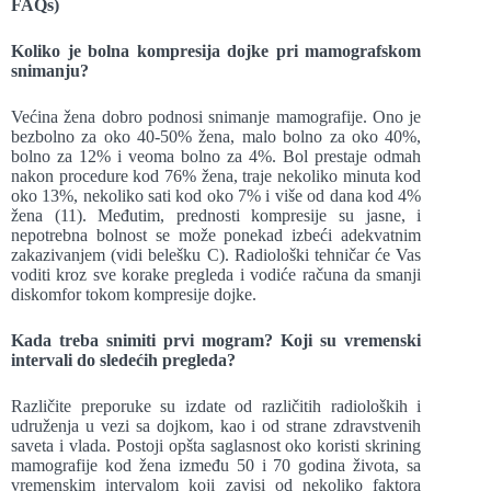
FAQs)
Koliko je bolna kompresija dojke pri mamografskom
snimanju?
Većina žena dobro podnosi snimanje mamografije. Ono je
bezbolno za oko 40-50% žena, malo bolno za oko 40%,
bolno za 12% i veoma bolno za 4%. Bol prestaje odmah
nakon procedure kod 76% žena, traje nekoliko minuta kod
oko 13%, nekoliko sati kod oko 7% i više od dana kod 4%
žena (11). Međutim, prednosti kompresije su jasne, i
nepotrebna bolnost se može ponekad izbeći adekvatnim
zakazivanjem (vidi belešku C). Radiološki tehničar će Vas
voditi kroz sve korake pregleda i vodiće računa da smanji
diskomfor tokom kompresije dojke.
Kada treba snimiti prvi mogram? Koji su vremenski
intervali do sledećih pregleda?
Različite preporuke su izdate od različitih radioloških i
udruženja u vezi sa dojkom, kao i od strane zdravstvenih
saveta i vlada. Postoji opšta saglasnost oko koristi skrining
mamografije kod žena između 50 i 70 godina života, sa
vremenskim intervalom koji zavisi od nekoliko faktora