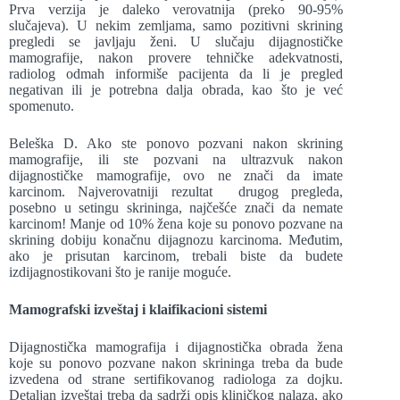
Prva verzija je daleko verovatnija (preko 90-95%
slučajeva). U nekim zemljama, samo pozitivni skrining
pregledi se javljaju ženi. U slučaju dijagnostičke
mamografije, nakon provere tehničke adekvatnosti,
radiolog odmah informiše pacijenta da li je pregled
negativan ili je potrebna dalja obrada, kao što je već
spomenuto.
Beleška D. Ako ste ponovo pozvani nakon skrining
mamografije, ili ste pozvani na ultrazvuk nakon
dijagnostičke mamografije, ovo ne znači da imate
karcinom. Najverovatniji rezultat drugog pregleda,
posebno u setingu skrininga, najčešće znači da nemate
karcinom! Manje od 10% žena koje su ponovo pozvane na
skrining dobiju konačnu dijagnozu karcinoma. Međutim,
ako je prisutan karcinom, trebali biste da budete
izdijagnostikovani što je ranije moguće.
Mamografski izveštaj i klaifikacioni sistemi
Dijagnostička mamografija i dijagnostička obrada žena
koje su ponovo pozvane nakon skrininga treba da bude
izvedena od strane sertifikovanog radiologa za dojku.
Detaljan izveštaj treba da sadrži opis kliničkog nalaza, ako