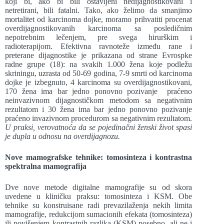
koji bi, ako bi bili ostavljeni nedijagnostikovani i
netretirani, bili fatalni. Tako, ako želimo da smanjimo
mortalitet od karcinoma dojke, moramo prihvatiti procenat
overdijagnostikovanih karcinoma sa posledičnim
nepotrebnim lečenjem, pre svega hirurškim i
radioterapijom. Efektivna ravnoteže između rane i
preterane dijagnostike je prikazana od strane Evrospke
radne grupe (18): na svakih 1.000 žena koje podležu
skriningu, uzrasta od 50-69 godina, 7-9 smrti od karcinoma
dojke je izbegnuto, 4 karcinoma su overdijagnostikovani,
170 žena ima bar jedno ponovno pozivanje praćeno
neinvazivnom dijagnostičkom metodom sa negativnim
rezultatom i 30 žena ima bar jedno ponovno pozivanje
praćeno invazivnom procedurom sa negativnim rezultatom.
U praksi, verovatnoća da se pojedinačni ženski život spasi
je dupla u odnosu na overdijagnozu.
Nove mamografske tehnike: tomosinteza i kontrastna
spektralna mamografija
Dve nove metode digitalne mamografije su od skora
uvedene u kliničku praksu: tomosinteza i KSM. Obe
tehnike su konstruisane radi prevazilaženja nekih limita
mamografije, redukcijom sumacionih efekata (tomosinteza)
ili povišenjem kontrastnih razlika (KSM) posebno, ali ne i