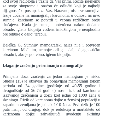
kod svog radiologa i tražite da Vas primi. Recite joj/njemu
za svoje simptome i ona/on će odlučiti koji je najbolji
dijagnostički postupak za Vas. Naravno, nisu sve sumnjive
lezije uočene na mamografiji karcinomi: u odnosu na nivo
sumnje, karcinom se potvrdi u veoma različitom broju
slučajeva. Kada je sumnja potvrđena nakon dodatne
obrade, iglena biopsija vođena imidžingom je neophodna
pre odluke o daljoj terapiji.
Beleška G. Sumnjiv mamografski nalaz nije i potvrđen
karcinom. Međutim, nemojte odlagati dalju dijagnostičku
obradu i, ako je potrebno, iglenu biopsiju.
Izlaganje zračenju pri snimanju mamografije
Primljena doza zračenja za jedan mamogram je niska.
Studija (15) je objavila da ponavljani mamogrami tokom
perioda od 34 godine (godišnje od 40-55 godine i
dvogodišnje od 56-74 godine) nose rizik od karcinoma
izazvanog zračenjem u dojci kod jedne od 1000 žena u
skriningu. Rizik od karcinoma dojke u ženskoj populaciji u
zapadnim zemljama je jednak 1/10 žena. Prvi rizik je 100
puta manji od drugog, dok je redukcija u mortalitetu od
karicnoma dojke zahvaljujući uvođenju skrining