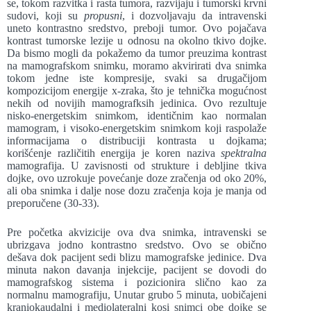
se, tokom razvitka i rasta tumora, razvijaju i tumorski krvni
sudovi, koji su
propusni
, i dozvoljavaju da intravenski
uneto kontrastno sredstvo, preboji tumor. Ovo pojačava
kontrast tumorske lezije u odnosu na okolno tkivo dojke.
Da bismo mogli da pokažemo da tumor preuzima kontrast
na mamografskom snimku, moramo akvirirati dva snimka
tokom jedne iste kompresije, svaki sa drugačijom
kompozicijom energije x-zraka, što je tehnička mogućnost
nekih od novijih mamografksih jedinica. Ovo rezultuje
nisko-energetskim snimkom, identičnim kao normalan
mamogram, i visoko-energetskim snimkom koji raspolaže
informacijama o distribuciji kontrasta u dojkama;
korišćenje različitih energija je koren naziva
spektralna
mamografija. U zavisnosti od strukture i debljine tkiva
dojke, ovo uzrokuje povećanje doze zračenja od oko 20%,
ali oba snimka i dalje nose dozu zračenja koja je manja od
preporučene (30-33).
Pre početka akvizicije ova dva snimka, intravenski se
ubrizgava jodno kontrastno sredstvo. Ovo se obično
dešava dok pacijent sedi blizu mamografske jedinice. Dva
minuta nakon davanja injekcije, pacijent se dovodi do
mamografskog sistema i pozicionira slično kao za
normalnu mamografiju, Unutar grubo 5 minuta, uobičajeni
kraniokaudalni i mediolateralni kosi snimci obe dojke se