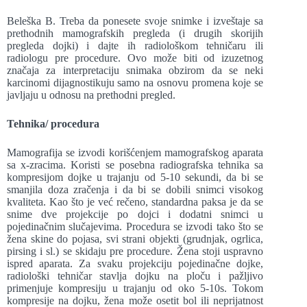
Beleška B. Treba da ponesete svoje snimke i izveštaje sa
prethodnih mamografskih pregleda (i drugih skorijih
pregleda dojki) i dajte ih radiološkom tehničaru ili
radiologu pre procedure. Ovo može biti od izuzetnog
značaja za interpretaciju snimaka obzirom da se neki
karcinomi dijagnostikuju samo na osnovu promena koje se
javljaju u odnosu na prethodni pregled.
Tehnika/ procedura
Mamografija se izvodi korišćenjem mamografskog aparata
sa x-zracima. Koristi se posebna radiografska tehnika sa
kompresijom dojke u trajanju od 5-10 sekundi, da bi se
smanjila doza zračenja i da bi se dobili snimci visokog
kvaliteta. Kao što je već rečeno, standardna paksa je da se
snime dve projekcije po dojci i dodatni snimci u
pojedinačnim slučajevima. Procedura se izvodi tako što se
žena skine do pojasa, svi strani objekti (grudnjak, ogrlica,
pirsing i sl.) se skidaju pre procedure. Žena stoji uspravno
ispred aparata. Za svaku projekciju pojedinačne dojke,
radiološki tehničar stavlja dojku na ploču i pažljivo
primenjuje kompresiju u trajanju od oko 5-10s. Tokom
kompresije na dojku, žena može osetit bol ili neprijatnost