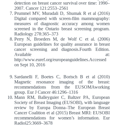
detection on breast cancer survival over time: 1990–
2007. Cancer 121:2553–2561
Prummel MV, Muradali D, Shumak R et al (2016)
Digital compared with screen-film mammography:
measures of diagnostic accuracy among women
screened in the Ontario breast screening program.
Radiology 278:365–373
Perry N, Broeders M, de Wolf C et al. (2006)
European guidelines for quality assurance in breast
cancer screening and diagnosis.Fourth Edition.
Available at:
http://www.euref.org/europeanguidelines.Accessed
on Sept 10, 2016
Sardanelli F, Boetes C, Borisch B et al (2010)
Magnetic resonance imaging of the breast:
recommendations from the EUSOMAworking
group. Eur J Cancer 46:1296–1316
Mann RM, Balleyguier C, Baltzer PA, European
Society of Breast Imaging (EUSOBI), with language
review by Europa Donna–The European Breast
Cancer Coalition et al (2015) Breast MRI: EUSOBI
recommendations for women’s information. Eur
Radiol25:3669–3678