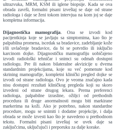
ultrazvuka, MRM, KSM ili iglene biopsije. Kada se ova
obrada završi, formalni pisani izveštaj se daje od strane
radiologa i daje se ženi tokom intervjua na kom joj se daje
kompletna informacija.
Dijagnostička mamografija
. Ona se izvodi kod
pacijentkinja koje se javljaju sa simptomima, kao što je
palpabilna promena, iscedak sa bradavice, zadebljanje kože
i/ili uvlačenje bradavice, da bi se potvrdio ili isključio
karcinom dojke. Dijagnostičku mamografiju uobičajeno
izvodi radiološki tehničar i snimci su odmah dostupni
radiologu. Pre ili nakon bilateralne akvizicije u dvema
standardnim projekcijama, koje su već pomenute kod
skrining mamografije, kompletni klinički pregled dojke se
izvodi od strane radiologa. Ovo je veoma značajno kada
nisu dostupni rezultati kliničkog pregleda koji su skoro
izvedeni od strane drugog lekara. Prema preferenci
radiologa, palpabilne izrasline, ožiljci od prethodnih
procedura ili druge anormalnosti mogu biti markirane
markerima na koži. Ako je potrebno, nakon standardne
procedure, mogu se snimiti i dodatne projekcije, i dalja
obrada se može izvesti kao što je navedeno u prethodnom
tekstu. Formalni pisani izveštaj se uvek daje sa
zaključcima, uključujući i preporuku za dalje korake.