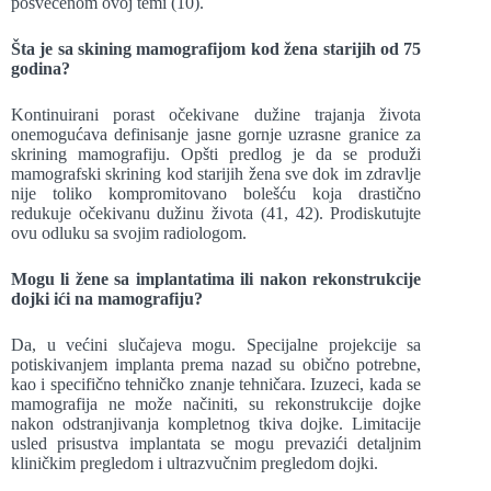
posvećenom ovoj temi (10).
Šta je sa skining mamografijom kod žena starijih od 75
godina?
Kontinuirani porast očekivane dužine trajanja života
onemogućava definisanje jasne gornje uzrasne granice za
skrining mamografiju. Opšti predlog je da se produži
mamografski skrining kod starijih žena sve dok im zdravlje
nije toliko kompromitovano bolešću koja drastično
redukuje očekivanu dužinu života (41, 42). Prodiskutujte
ovu odluku sa svojim radiologom.
Mogu li žene sa implantatima ili nakon rekonstrukcije
dojki ići na mamografiju?
Da, u većini slučajeva mogu. Specijalne projekcije sa
potiskivanjem implanta prema nazad su obično potrebne,
kao i specifično tehničko znanje tehničara. Izuzeci, kada se
mamografija ne može načiniti, su rekonstrukcije dojke
nakon odstranjivanja kompletnog tkiva dojke. Limitacije
usled prisustva implantata se mogu prevazići detaljnim
kliničkim pregledom i ultrazvučnim pregledom dojki.