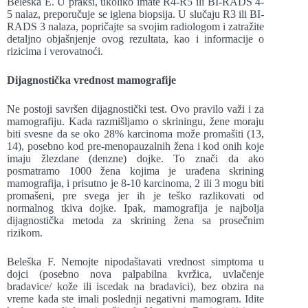
Beleška E. U praksi, ukoliko imate R4-R5 ili BI-RADS 4-
5 nalaz, preporučuje se iglena biopsija. U slučaju R3 ili BI-
RADS 3 nalaza, popričajte sa svojim radiologom i zatražite
detaljno objašnjenje ovog rezultata, kao i informacije o
rizicima i verovatnoći.
Dijagnostička vrednost mamografije
Ne postoji savršen dijagnostički test. Ovo pravilo važi i za
mamografiju. Kada razmišljamo o skriningu, žene moraju
biti svesne da se oko 28% karcinoma može promašiti (13,
14), posebno kod pre-menopauzalnih žena i kod onih koje
imaju žlezdane (denzne) dojke. To znači da ako
posmatramo 1000 žena kojima je urađena skrining
mamografija, i prisutno je 8-10 karcinoma, 2 ili 3 mogu biti
promašeni, pre svega jer ih je teško razlikovati od
normalnog tkiva dojke. Ipak, mamografija je najbolja
dijagnostička metoda za skrining žena sa prosečnim
rizikom.
Beleška F. Nemojte nipodaštavati vrednost simptoma u
dojci (posebno nova palpabilna kvržica, uvlačenje
bradavice/ kože ili iscedak na bradavici), bez obzira na
vreme kada ste imali poslednji negativni mamogram. Idite