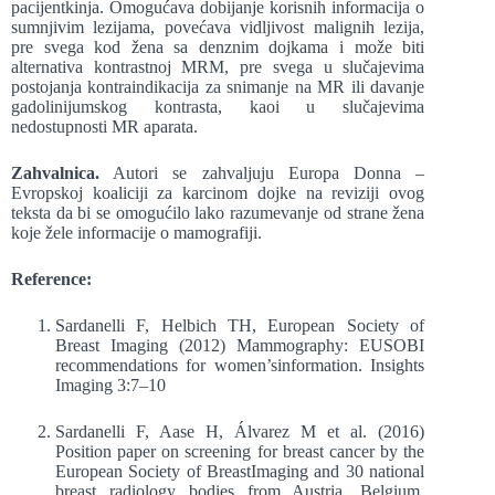
pacijentkinja. Omogućava dobijanje korisnih informacija o
sumnjivim lezijama, povećava vidljivost malignih lezija,
pre svega kod žena sa denznim dojkama i može biti
alternativa kontrastnoj MRM, pre svega u slučajevima
postojanja kontraindikacija za snimanje na MR ili davanje
gadolinijumskog kontrasta, kaoi u slučajevima
nedostupnosti MR aparata.
Zahvalnica.
Autori se zahvaljuju Europa Donna –
Evropskoj koaliciji za karcinom dojke na reviziji ovog
teksta da bi se omogućilo lako razumevanje od strane žena
koje žele informacije o mamografiji.
Reference:
Sardanelli F, Helbich TH, European Society of
Breast Imaging (2012) Mammography: EUSOBI
recommendations for women’sinformation. Insights
Imaging 3:7–10
Sardanelli F, Aase H, Álvarez M et al. (2016)
Position paper on screening for breast cancer by the
European Society of BreastImaging and 30 national
breast radiology bodies from Austria, Belgium,