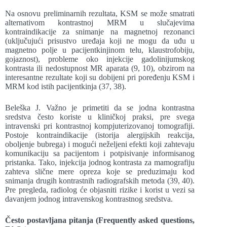
Na osnovu preliminarnih rezultata, KSM se može smatrati
alternativom kontrastnoj MRM u slučajevima
kontraindikacije za snimanje na magnetnoj rezonanci
(uključujući prisustvo uređaja koji ne mogu da uđu u
magnetno polje u pacijentkinjinom telu, klaustrofobiju,
gojaznost), probleme oko injekcije gadolinijumskog
kontrasta ili nedostupnost MR aparata (9, 10), obzirom na
interesantne rezultate koji su dobijeni pri poređenju KSM i
MRM kod istih pacijentkinja (37, 38).
Beleška J. Važno je primetiti da se jodna kontrastna
sredstva često koriste u kliničkoj praksi, pre svega
intravenski pri kontrastnoj kompjuterizovanoj tomografiji.
Postoje kontraindikacije (istorija alergijskih reakcija,
oboljenje bubrega) i mogući neželjeni efekti koji zahtevaju
komunikaciju sa pacijentom i potpisivanje informisanog
pristanka. Tako, injekcija jodnog kontrasta za mamografiju
zahteva slične mere opreza koje se preduzimaju kod
snimanja drugih kontrastnih radiografskih metoda (39, 40).
Pre pregleda, radiolog će objasniti rizike i korist u vezi sa
davanjem jodnog intravenskog kontrastnog sredstva.
Često postavljana pitanja (Frequently asked questions,