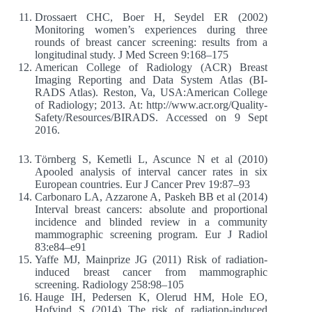
Drossaert CHC, Boer H, Seydel ER (2002)
Monitoring women’s experiences during three
rounds of breast cancer screening: results from a
longitudinal study. J Med Screen 9:168–175
American College of Radiology (ACR) Breast
Imaging Reporting and Data System Atlas (BI-
RADS Atlas). Reston, Va, USA:American College
of Radiology; 2013. At: http://www.acr.org/Quality-
Safety/Resources/BIRADS. Accessed on 9 Sept
2016.
Törnberg S, Kemetli L, Ascunce N et al (2010)
Apooled analysis of interval cancer rates in six
European countries. Eur J Cancer Prev 19:87–93
Carbonaro LA, Azzarone A, Paskeh BB et al (2014)
Interval breast cancers: absolute and proportional
incidence and blinded review in a community
mammographic screening program. Eur J Radiol
83:e84–e91
Yaffe MJ, Mainprize JG (2011) Risk of radiation-
induced breast cancer from mammographic
screening. Radiology 258:98–105
Hauge IH, Pedersen K, Olerud HM, Hole EO,
Hofvind S (2014) The risk of radiation-induced