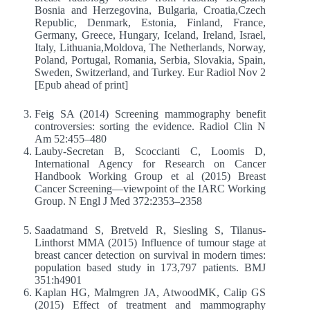
Bosnia and Herzegovina, Bulgaria, Croatia,Czech
Republic, Denmark, Estonia, Finland, France,
Germany, Greece, Hungary, Iceland, Ireland, Israel,
Italy, Lithuania,Moldova, The Netherlands, Norway,
Poland, Portugal, Romania, Serbia, Slovakia, Spain,
Sweden, Switzerland, and Turkey. Eur Radiol Nov 2
[Epub ahead of print]
Feig SA (2014) Screening mammography benefit
controversies: sorting the evidence. Radiol Clin N
Am 52:455–480
Lauby-Secretan B, Scoccianti C, Loomis D,
International Agency for Research on Cancer
Handbook Working Group et al (2015) Breast
Cancer Screening—viewpoint of the IARC Working
Group. N Engl J Med 372:2353–2358
Saadatmand S, Bretveld R, Siesling S, Tilanus-
Linthorst MMA (2015) Influence of tumour stage at
breast cancer detection on survival in modern times:
population based study in 173,797 patients. BMJ
351:h4901
Kaplan HG, Malmgren JA, AtwoodMK, Calip GS
(2015) Effect of treatment and mammography