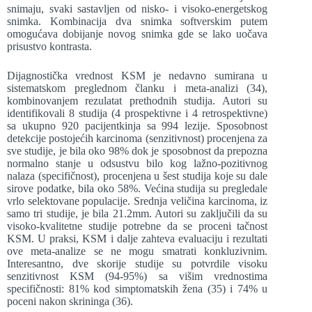
snimaju, svaki sastavljen od nisko- i visoko-energetskog
snimka. Kombinacija dva snimka softverskim putem
omogućava dobijanje novog snimka gde se lako uočava
prisustvo kontrasta.
Dijagnostička vrednost KSM je nedavno sumirana u
sistematskom preglednom članku i meta-analizi (34),
kombinovanjem rezulatat prethodnih studija. Autori su
identifikovali 8 studija (4 prospektivne i 4 retrospektivne)
sa ukupno 920 pacijentkinja sa 994 lezije. Sposobnost
detekcije postojećih karcinoma (senzitivnost) procenjena za
sve studije, je bila oko 98% dok je sposobnost da prepozna
normalno stanje u odsustvu bilo kog lažno-pozitivnog
nalaza (specifičnost), procenjena u šest studija koje su dale
sirove podatke, bila oko 58%. Većina studija su pregledale
vrlo selektovane populacije. Srednja veličina karcinoma, iz
samo tri studije, je bila 21.2mm. Autori su zaključili da su
visoko-kvalitetne studije potrebne da se proceni tačnost
KSM. U praksi, KSM i dalje zahteva evaluaciju i rezultati
ove meta-analize se ne mogu smatrati konkluzivnim.
Interesantno, dve skorije studije su potvrdile visoku
senzitivnost KSM (94-95%) sa višim vrednostima
specifičnosti: 81% kod simptomatskih žena (35) i 74% u
poceni nakon skrininga (36).