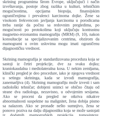
skrining programima širom Evrope, uključujući i način
izveštavanja, postoje zbog razlika u kulturi, tehničkim
mogućnostima, opcijama biopsija, finansijskim
ograničenjima i prevalenci karcinoma dojke. Žene sa
visokom frekvencom javljanja karcinoma u porodicama
treba ranije da počnu sa redovnim pregledima, po
mogućnosti po protokolima koji uključuju kontrastnu
magnetno-rezonantnu mamografiju (MRM) (9, 10), nakon
konsultacije sa specijalizovanim centrima, obzirom da
mamogrami u ovim uslovima mogu imati ograničenu
dijagnostičku vrednost.
Skrining mamografija je standardizovana procedura koja se
sastoji iz četiri projekcije, dve za svaku dojku;
kraniokaudalna i mediolateralna kosa. U nekim zemljama,
klinički pregled je deo procedure, iako je njegova vrednost
u setingu skrininga, kada se izvodi mamografija,
zanemarljiva (4). Skrining mamografiju može izvesti i sam
radiološki tehničar; dobijeni snimci se obično čitaju od
strane dva radiologa, nezavisno, u odvojenim sesijama.
Ako se proceni da pregled ne otkriva nikakve
abnormalnosti suspektne na malignitet, žena dobija pismo
sa nalazom. Ako se pronađe nešto sumnjivo, žena se
ponovo poziva na dalju dijagnostiku koja se može sastojati
iz dodatnih mamografskih projekcija, tomosinteze,