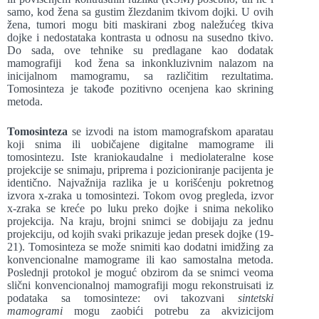
samo, kod žena sa gustim žlezdanim tkivom dojki. U ovih
žena, tumori mogu biti maskirani zbog naležućeg tkiva
dojke i nedostataka kontrasta u odnosu na susedno tkivo.
Do sada, ove tehnike su predlagane kao dodatak
mamografiji kod žena sa inkonkluzivnim nalazom na
inicijalnom mamogramu, sa različitim rezultatima.
Tomosinteza je takođe pozitivno ocenjena kao skrining
metoda.
Tomosinteza
se izvodi na istom mamografskom aparatau
koji snima ili uobičajene digitalne mamograme ili
tomosintezu. Iste kraniokaudalne i mediolateralne kose
projekcije se snimaju, priprema i pozicioniranje pacijenta je
identično. Najvažnija razlika je u korišćenju pokretnog
izvora x-zraka u tomosintezi. Tokom ovog pregleda, izvor
x-zraka se kreće po luku preko dojke i snima nekoliko
projekcija. Na kraju, brojni snimci se dobijaju za jednu
projekciju, od kojih svaki prikazuje jedan presek dojke (19-
21). Tomosinteza se može snimiti kao dodatni imidžing za
konvencionalne mamograme ili kao samostalna metoda.
Poslednji protokol je moguć obzirom da se snimci veoma
slični konvencionalnoj mamografiji mogu rekonstruisati iz
podataka sa tomosinteze: ovi takozvani
sintetski
mamogrami
mogu zaobići potrebu za akvizicijom