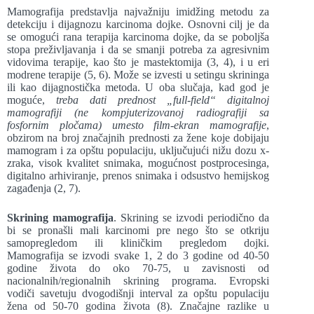
Mamografija predstavlja najvažniju imidžing metodu za
detekciju i dijagnozu karcinoma dojke. Osnovni cilj je da
se omogući rana terapija karcinoma dojke, da se poboljša
stopa preživljavanja i da se smanji potreba za agresivnim
vidovima terapije, kao što je mastektomija (3, 4), i u eri
modrene terapije (5, 6). Može se izvesti u setingu skrininga
ili kao dijagnostička metoda. U oba slučaja, kad god je
moguće,
treba dati prednost „full-field“ digitalnoj
mamografiji (ne kompjuterizovanoj radiografiji sa
fosfornim pločama) umesto film-ekran mamografije
,
obzirom na broj značajnih prednosti za žene koje dobijaju
mamogram i za opštu populaciju, uključujući nižu dozu x-
zraka, visok kvalitet snimaka, mogućnost postprocesinga,
digitalno arhiviranje, prenos snimaka i odsustvo hemijskog
zagađenja (2, 7).
Skrining mamografija
. Skrining se izvodi periodično da
bi se pronašli mali karcinomi pre nego što se otkriju
samopregledom ili kliničkim pregledom dojki.
Mamografija se izvodi svake 1, 2 do 3 godine od 40-50
godine života do oko 70-75, u zavisnosti od
nacionalnih/regionalnih skrining programa. Evropski
vodiči savetuju dvogodišnji interval za opštu populaciju
žena od 50-70 godina života (8). Značajne razlike u