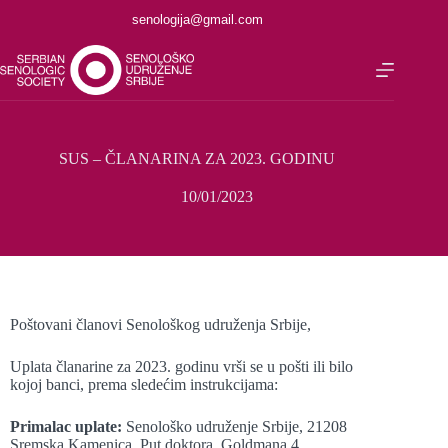
senologija@gmail.com
SUS – ČLANARINA ZA 2023. GODINU
10/01/2023
Poštovani članovi Senološkog udruženja Srbije,
Uplata članarine za 2023. godinu vrši se u pošti ili bilo
kojoj banci, prema sledećim instrukcijama:
Primalac uplate:
Senološko udruženje Srbije, 21208
Sremska Kamenica, Put doktora Goldmana 4.