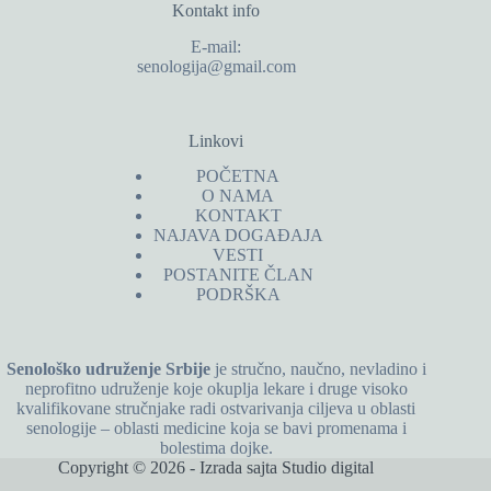
Kontakt info
E-mail:
senologija@gmail.com
Linkovi
POČETNA
O NAMA
KONTAKT
NAJAVA DOGAĐAJA
VESTI
POSTANITE ČLAN
PODRŠKA
Senološko udruženje Srbije
je stručno, naučno, nevladino i
neprofitno udruženje koje okuplja lekare i druge visoko
kvalifikovane stručnjake radi ostvarivanja ciljeva u oblasti
senologije – oblasti medicine koja se bavi promenama i
bolestima dojke.
Copyright © 2026 - Izrada sajta
Studio digital