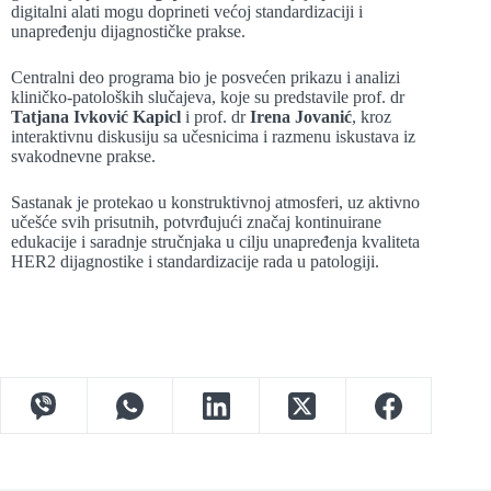
digitalni alati mogu doprineti većoj standardizaciji i
unapređenju dijagnostičke prakse.
Centralni deo programa bio je posvećen prikazu i analizi
kliničko-patoloških slučajeva, koje su predstavile prof. dr
Tatjana Ivković Kapicl
i prof. dr
Irena Jovanić
, kroz
interaktivnu diskusiju sa učesnicima i razmenu iskustava iz
svakodnevne prakse.
Sastanak je protekao u konstruktivnoj atmosferi, uz aktivno
učešće svih prisutnih, potvrđujući značaj kontinuirane
edukacije i saradnje stručnjaka u cilju unapređenja kvaliteta
HER2 dijagnostike i standardizacije rada u patologiji.