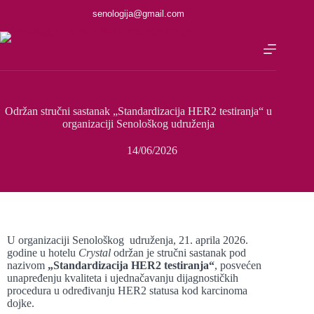
senologija@gmail.com
Održan stručni sastanak „Standardizacija HER2 testiranja“ u
organizaciji Senološkog udruženja
14/06/2026
U organizaciji Senološkog udruženja, 21. aprila 2026.
godine u hotelu
Crystal
održan je stručni sastanak pod
nazivom
„Standardizacija HER2 testiranja“
, posvećen
unapređenju kvaliteta i ujednačavanju dijagnostičkih
procedura u određivanju HER2 statusa kod karcinoma
dojke.