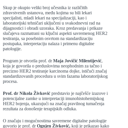
Skup je okupio veliki broj učesnika iz različitih
zdravstvenih ustanova, među kojima su bili lekari
specijalisti, mladi lekari na specijalizaciji, kao i
laboratorijski tehničari uključeni u svakodnevni rad na
dijagnostici i obradi uzoraka. Kroz predavanja i prikaze
slučajeva razmatrani su ključni aspekti savremenog HER2
testiranja, sa posebnim osvrtom na standardizaciju
postupaka, interpretaciju nalaza i primenu digitalne
patologije.
Program je otvorila prof. dr
Maja Jovičić Milentijević
,
koja je govorila o preduslovima neophodnim za tačno i
precizno HER2 testiranje karcinoma dojke, ističući značaj
standardizovanih procedura u svim fazama laboratorijskog
procesa.
Prof. dr Nikola Živković
predstavio je najčešće izazove i
potencijalne zamke u interpretaciji imunohistohemijskog
HER2 bojenja, ukazujući na značaj pravilnog tumačenja
rezultata za donošenje terapijskih odluka.
O značaju i mogućnostima savremene digitalne patologije
govorio je prof. dr
Ognjen Živković
,
koji je prikazao kako