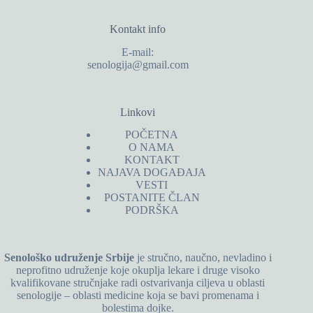
Kontakt info
E-mail:
senologija@gmail.com
Linkovi
POČETNA
O NAMA
KONTAKT
NAJAVA DOGAĐAJA
VESTI
POSTANITE ČLAN
PODRŠKA
Senološko udruženje Srbije
je stručno, naučno, nevladino i
neprofitno udruženje koje okuplja lekare i druge visoko
kvalifikovane stručnjake radi ostvarivanja ciljeva u oblasti
senologije – oblasti medicine koja se bavi promenama i
bolestima dojke.