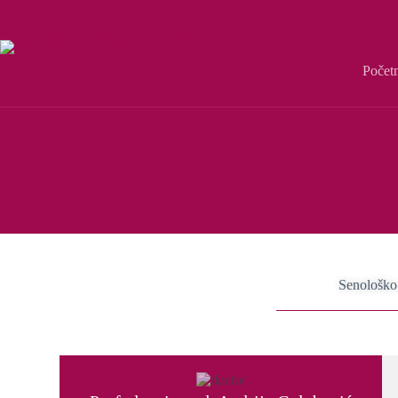
Počet
Senološko 