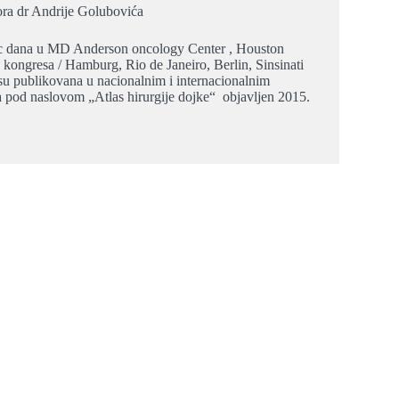
ora dr Andrije Golubovića
ec dana u MD Anderson oncology Center , Houston
kongresa / Hamburg, Rio de Janeiro, Berlin, Sinsinati
u publikovana u nacionalnim i internacionalnim
a pod naslovom „Atlas hirurgije dojke“ objavljen 2015.