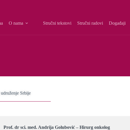
na
O nama
Stručni tekstovi
Stručni radovi
Događaji
udruženje Srbije
Prof. dr sci. med. Andrija Golubović – Hirurg onkolog