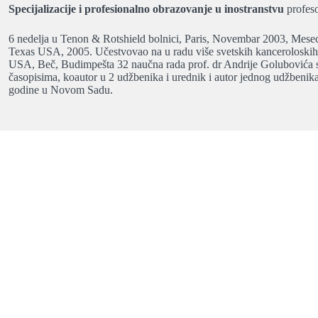
Specijalizacije i profesionalno obrazovanje u inostranstvu
profes
6 nedelja u Tenon & Rotshield bolnici, Paris, Novembar 2003, Mes
Texas USA, 2005. Učestvovao na u radu više svetskih kanceroloskih 
USA, Beč, Budimpešta 32 naučna rada prof. dr Andrije Golubovića s
časopisima, koautor u 2 udžbenika i urednik i autor jednog udžbenik
godine u Novom Sadu.
iologije,
nterne
edicinske