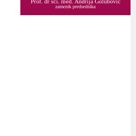
Prof. dr sci. med. Andrija Golubović
zamenik predsednika