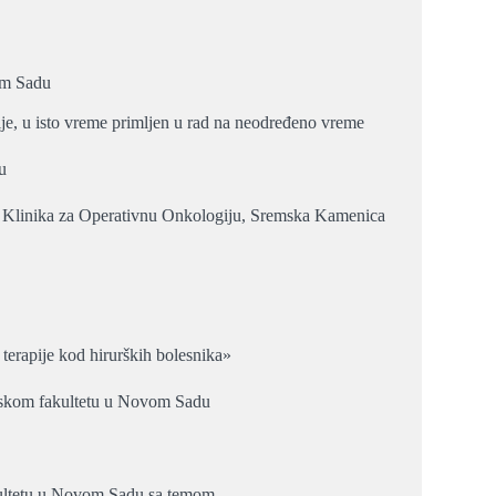
om Sadu
ije, u isto vreme primljen u rad na neodređeno vreme
u
u – Klinika za Operativnu Onkologiju, Sremska Kamenica
e terapije kod hirurških bolesnika»
inskom fakultetu u Novom Sadu
kultetu u Novom Sadu sa temom