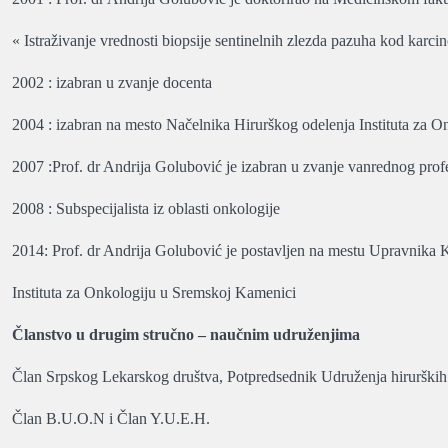
« Istraživanje vrednosti biopsije sentinelnih zlezda pazuha kod karc
2002 : izabran u zvanje docenta
2004 : izabran na mesto Načelnika Hirurškog odelenja Instituta za 
2007 :Prof. dr Andrija Golubović je izabran u zvanje vanrednog prof
2008 : Subspecijalista iz oblasti onkologije
2014: Prof. dr Andrija Golubović je postavljen na mestu Upravnika 
Instituta za Onkologiju u Sremskoj Kamenici
Članstvo u drugim stručno – naučnim udruženjima
Član Srpskog Lekarskog društva, Potpredsednik Udruženja hirurških
Član B.U.O.N i Član Y.U.E.H.