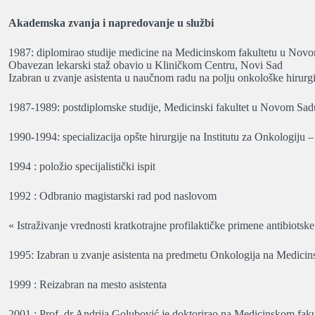
Akademska zvanja i napredovanje u službi
1987: diplomirao studije medicine na Medicinskom fakultetu u Nov
Obavezan lekarski staž obavio u Kliničkom Centru, Novi Sad
Izabran u zvanje asistenta u naučnom radu na polju onkološke hirurg
1987-1989: postdiplomske studije, Medicinski fakultet u Novom Sad
1990-1994: specializacija opšte hirurgije na Institutu za Onkologij
1994 : položio specijalistički ispit
1992 : Odbranio magistarski rad pod naslovom
« Istraživanje vrednosti kratkotrajne profilaktičke primene antibiotsk
1995: Izabran u zvanje asistenta na predmetu Onkologija na Medic
1999 : Reizabran na mesto asistenta
2001 : Prof. dr Andrija Golubović je doktorirao na Medicinskom fa