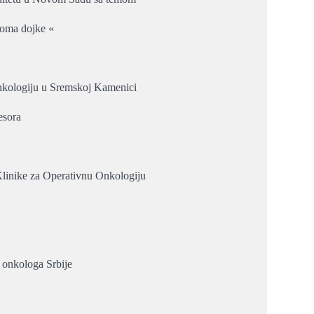
inoma dojke «
Onkologiju u Sremskoj Kamenici
esora
Klinike za Operativnu Onkologiju
 onkologa Srbije