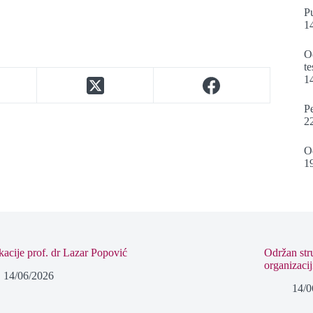
Pu
1
O
te
1
Pe
2
O
1
kacije prof. dr Lazar Popović
Održan str
organizaci
14/06/2026
14/0