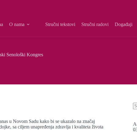
na
O nama
Stručni tekstovi
Stručni radovi
Događaji
ski Senološki Kongres
danas u Novom Sadu kako bi se ukazalo na značaj
A
dojke, sa ciljem unapređenja zdravlja i kvaliteta života
0