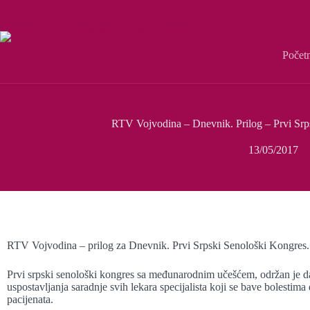
Počet
RTV Vojvodina – Dnevnik. Prilog – Prvi Srp
13/05/2017
RTV Vojvodina – prilog za Dnevnik. Prvi Srpski Senološki Kongres.
Prvi srpski senološki kongres sa međunarodnim učešćem, održan je 
uspostavljanja saradnje svih lekara specijalista koji se bave bolestima 
pacijenata.