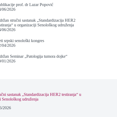
blikacije prof. dr Lazar Popović
4/06/2026
držan stručni sastanak „Standardizacija HER2
stiranja“ u organizaciji Senološkog udruženja
4/06/2026
ti srpski senološki kongres
2/04/2026
držan Seminar „Patologija tumora dojke“
9/01/2026
učni sastanak „Standardizacija HER2 testiranja“ u
ji Senološkog udruženja
6/2026