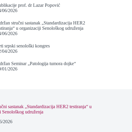
blikacije prof. dr Lazar Popović
4/06/2026
držan stručni sastanak „Standardizacija HER2
stiranja“ u organizaciji Senološkog udruženja
4/06/2026
ti srpski senološki kongres
2/04/2026
držan Seminar „Patologija tumora dojke“
9/01/2026
učni sastanak „Standardizacija HER2 testiranja“ u
ji Senološkog udruženja
6/2026