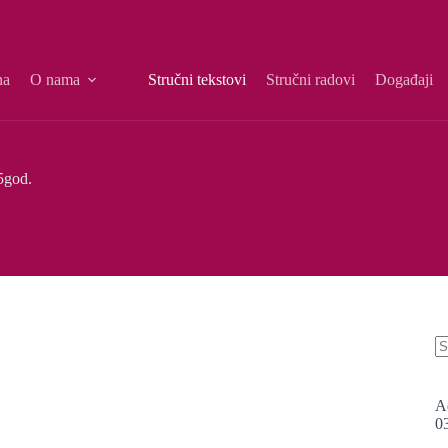
na
O nama
Stručni tekstovi
Stručni radovi
Događaji
5god.
A
0