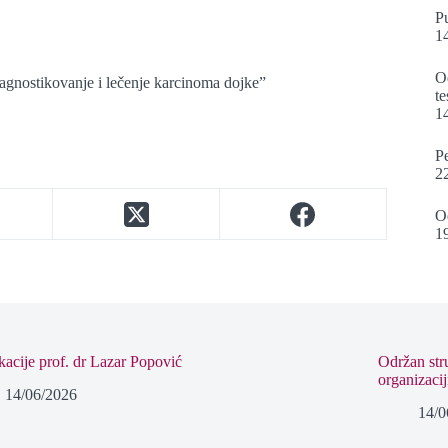
Pu
1
O
agnostikovanje i lečenje karcinoma dojke”
te
1
Pe
2
O
1
kacije prof. dr Lazar Popović
Održan str
organizaci
14/06/2026
14/0